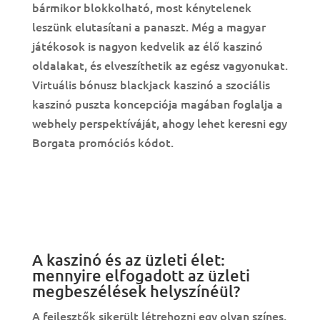
bármikor blokkolható, most kénytelenek
leszünk elutasítani a panaszt. Még a magyar
játékosok is nagyon kedvelik az élő kaszinó
oldalakat, és elveszíthetik az egész vagyonukat.
Virtuális bónusz blackjack kaszinó a szociális
kaszinó puszta koncepciója magában foglalja a
webhely perspektíváját, ahogy lehet keresni egy
Borgata promóciós kódot.
Meg Kell Nyernem Az Online Kaszinóban 2024
Ban
Melyek Az Online Játékautomaták Legjobb
Webhelyei Magyarországon
A kaszinó és az üzleti élet:
mennyire elfogadott az üzleti
megbeszélések helyszínéül?
A fejlesztők sikerült létrehozni egy olyan színes,