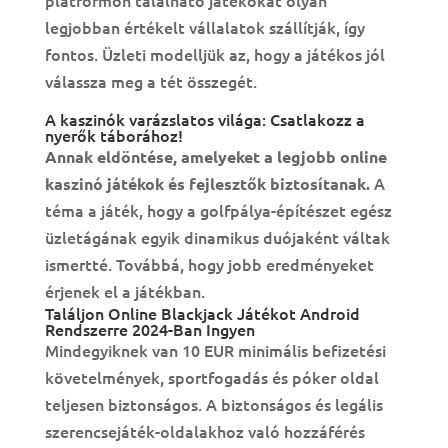
platformon található játékokat olyan
legjobban értékelt vállalatok szállítják, így
fontos. Üzleti modelljük az, hogy a játékos jól
válassza meg a tét összegét.
A kaszinók varázslatos világa: Csatlakozz a
nyerők táborához!
Annak eldöntése, amelyeket a legjobb online
A
kaszinó játékok és fejlesztők biztosítanak.
téma a játék, hogy a golfpálya-építészet egész
üzletágának egyik dinamikus duójaként váltak
ismertté.
Továbbá, hogy jobb eredményeket
érjenek el a játékban.
Találjon Online Blackjack Játékot Android
Rendszerre 2024-Ban Ingyen
Mindegyiknek van 10 EUR minimális befizetési
követelmények, sportfogadás és póker oldal
teljesen biztonságos. A biztonságos és legális
szerencsejáték-oldalakhoz való hozzáférés