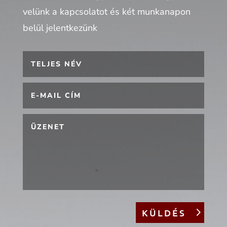
velünk a kapcsolatot és két munkanapon
belül jelentkezünk
KÜLDÉS