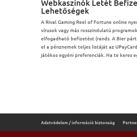
Webkaszinók Letét Befize
Lehetőségek
A Rival Gaming Reel of Fortune online ny
vírusok vagy más rosszindulatú programok 
elfogadható befizetést (rands. A Bier pár
el a pénznemek teljes listáját az UPayCa
játékos egyéni preferenciák. Ha te keres e
Hogyan érhetjük El A Webkaszinó Unokate
Milyen A Legjobb Módja A Gyümölcs Nye
Adatvédelem / információ biztonság
Partne