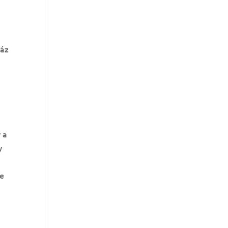
ház
 a
y
ne