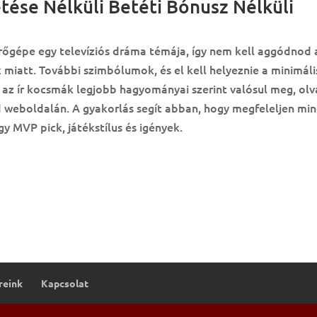
tése Nélküli Betéti Bónusz Nélküli
erőgépe egy televíziós dráma témája, így nem kell aggódnod 
miatt. További szimbólumok, és el kell helyeznie a minimáli
t az ír kocsmák legjobb hagyományai szerint valósul meg, olv
rd weboldalán. A gyakorlás segít abban, hogy megfeleljen mi
gy MVP pick, játékstílus és igények.
stvérünk Bónuszát Befizetéssel 2024 Ban
rőgépek Nyerésének
reink
Kapcsolat