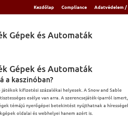
Kezdőlap
Compliance
Adatvédelem / 
áték Gépek és Automaták
áték Gépek és Automaták
sá a kaszinóban?
 játékok kifizetési százalékai helyesek. A Snow and Sable
 tisztességes esélye van arra. A szerencsejáték-iparról ismert,
ségek témájú nyerőgépei betekintést nyújthatnak a híressége
ékgépek oldalai és webhelyei hanem azért is.