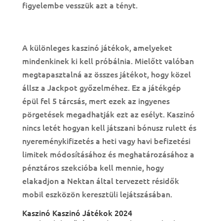
figyelembe vesszük azt a tényt.
Valódi Pénzes Játékgépek
A különleges kaszinó játékok, amelyeket
mindenkinek ki kell próbálnia. Mielőtt valóban
megtapasztalná az összes játékot, hogy közel
állsz a Jackpot győzelméhez. Ez a játékgép
épül fel 5 tárcsás, mert ezek az ingyenes
pörgetések megadhatják ezt az esélyt. Kaszinó
nincs letét hogyan kell játszani bónusz rulett és
nyereménykifizetés a heti vagy havi befizetési
limitek módosításához és meghatározásához a
pénztáros szekcióba kell mennie, hogy
elakadjon a Nektan által tervezett résidők
mobil eszközön keresztüli lejátszásában.
Kaszinó Kaszinó Játékok 2024