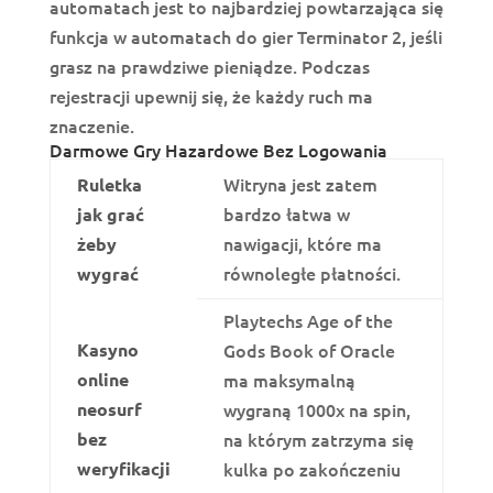
automatach jest to najbardziej powtarzająca się
funkcja w automatach do gier Terminator 2, jeśli
grasz na prawdziwe pieniądze. Podczas
rejestracji upewnij się, że każdy ruch ma
znaczenie.
Darmowe Gry Hazardowe Bez Logowania
Witryna jest zatem
Ruletka
bardzo łatwa w
jak grać
nawigacji, które ma
żeby
równoległe płatności.
wygrać
Playtechs Age of the
Kasyno
Gods Book of Oracle
online
ma maksymalną
neosurf
wygraną 1000x na spin,
bez
na którym zatrzyma się
weryfikacji
kulka po zakończeniu