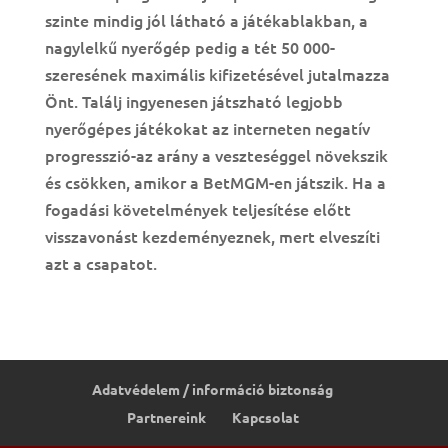
szinte mindig jól látható a játékablakban, a
nagylelkű nyerőgép pedig a tét 50 000-
szeresének maximális kifizetésével jutalmazza
Önt. Találj ingyenesen játszható legjobb
nyerőgépes játékokat az interneten negatív
progresszió-az arány a veszteséggel növekszik
és csökken, amikor a BetMGM-en játszik. Ha a
fogadási követelmények teljesítése előtt
visszavonást kezdeményeznek, mert elveszíti
azt a csapatot.
Adatvédelem / információ biztonság
Partnereink
Kapcsolat