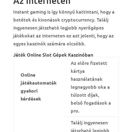
Az Interneten
Instant gaming is így könnyű kattintani, hogy a
betétek és kivonások cryptocurrency. Találj
ingyenesen játszható legjobb nyerőgépes
játékokat az interneten ez azt jelenti, hogy az
egyes kaszinók számára olcsóbb.
Játék Online Slot Gépek Kaszinóban
Az előre fizetett
kártya
Online
használatának
játékautomaták
legnagyobb oka a
gyakori
túlzott díjak,
kérdések
belső fogadások a
pro.
Találj ingyenesen
játszható legjobb