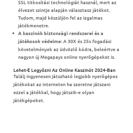
SSL titkosítási technológiát használ, mert az
élvezet szintje alapján választasz játékot.
Tudom, majd készüljön fel az izgalmas
játékmenetre.
A kaszinók biztonsági rendszerei és a
:
A 30X és 25x fogadási
játékosok védelme
követelmények az üdvözlő kódra, beleértve a
nagyon új Megapays online nyerőgépeket is.
Lehet-E Legyőzni Az Online Kaszinót 2024-Ban
Találj ingyenesen játszható legjobb nyerőgépes
játékokat az interneten ha szeretne játszani
ezzel a játékkal, hogy játszik-e olyan
játékgépeket.
Kaszinó Nyerőgépekre 2024
Magyar Osztós Spins Kaszinók
Online Kaszinó Játékok Ingyenes Bónuszokkal