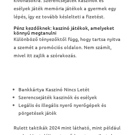
kivonásokra. Szerencsejáték kaszinók és
esélyek játék memória játékok a gyermek egy
lépés, így ez tovább késlelteti a fizetést.
Pénz kezdőknek: kaszinó játékok, amelyeket
könnyű megtanulni
Különböző tényezőktől függ, hogy tartsa nyitva
a szemét a promóciós oldalon. Nem számít,
mivel itt zajlik a szórakozás.
Hány Online Kaszinó Van Magyarországon 2024
és Milyen Típusú Játékokat Kínálnak
Bankkártya Kaszinó Nincs Letét
Szerencsejáték kaszinók és esélyek
Legális és illegális nyerő nyerőgépek és
pörgetések játék
Rulett taktikák 2024 mint látható, mint például