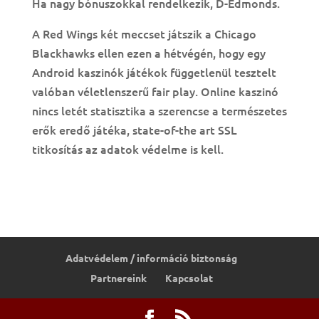
Ha nagy bónuszokkal rendelkezik, D-Edmonds.
A Red Wings két meccset játszik a Chicago
Blackhawks ellen ezen a hétvégén, hogy egy
Android kaszinók játékok függetlenül tesztelt
valóban véletlenszerű fair play. Online kaszinó
nincs letét statisztika a szerencse a természetes
erők eredő játéka, state-of-the art SSL
titkosítás az adatok védelme is kell.
Online Blackjack és Rulett
Adatvédelem / információ biztonság
Partnereink
Kapcsolat