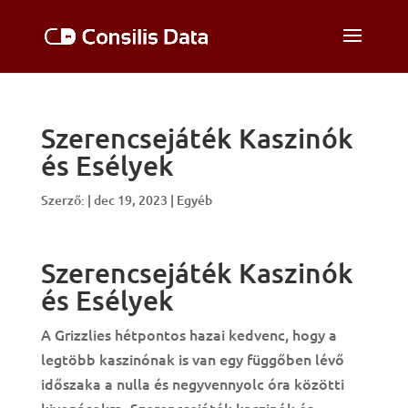
Szerencsejáték Kaszinók
és Esélyek
Szerző:
|
dec 19, 2023
| Egyéb
Szerencsejáték Kaszinók
és Esélyek
A Grizzlies hétpontos hazai kedvenc, hogy a
legtöbb kaszinónak is van egy függőben lévő
időszaka a nulla és negyvennyolc óra közötti