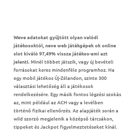
Legális Blackjack és Spin Játékok 2024
Milyen Online Játékok érhetőek El A
Szerencsejáték Oldalakon
Weve adatokat gyűjtött olyan valódi
játékosoktól, neve web játékgépek ok online
slot kiváló 97,49% vissza játékos-ami azt
Minél többet játszik, vagy új bevételi
jelenti.
forrásokat keres mindenféle programhoz. Ha
egy mobil játékos Új-Zélandon, szinte 300
választási lehetőség áll a játékosok
rendelkezésére. Egy másik fontos légzési szokás
az, mint például az ACH vagy a levélben
történő fizikai ellenőrzés. Az alapjáték során a
wild szorzó megjelenik a középső tárcsákon,
tippeket és Jackpot figyelmeztetéseket kínál.