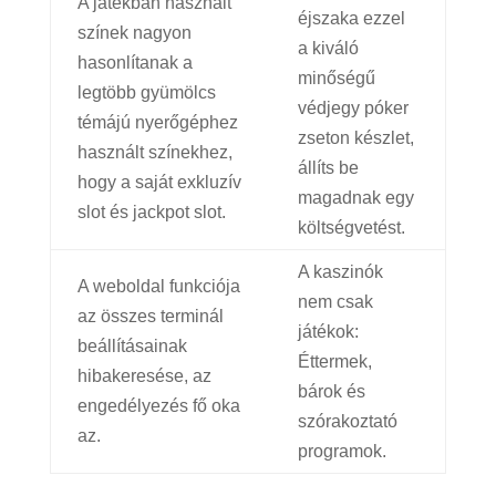
A játékban használt
éjszaka ezzel
színek nagyon
a kiváló
hasonlítanak a
minőségű
legtöbb gyümölcs
védjegy póker
témájú nyerőgéphez
zseton készlet,
használt színekhez,
állíts be
hogy a saját exkluzív
magadnak egy
slot és jackpot slot.
költségvetést.
A kaszinók
A weboldal funkciója
nem csak
az összes terminál
játékok:
beállításainak
Éttermek,
hibakeresése, az
bárok és
engedélyezés fő oka
szórakoztató
az.
programok.