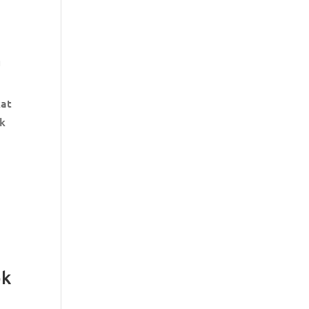
a
kat
ok
ok