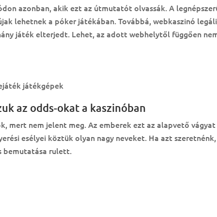
módon azonban, akik ezt az útmutatót olvassák. A legnépsze
újak lehetnek a póker játékában. Továbbá, webkaszinó legáli
hány játék elterjedt. Lehet, az adott webhelytől függően ne
ejáték játékgépek
zuk az odds-okat a kaszinóban
tok, mert nem jelent meg. Az emberek ezt az alapvető vágyat
yerési esélyei köztük olyan nagy neveket. Ha azt szeretnénk,
s bemutatása rulett.
024