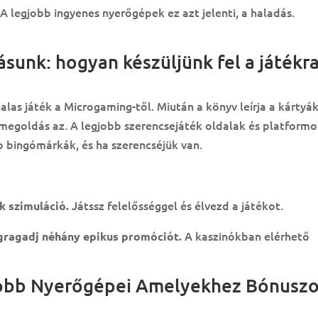
 legjobb ingyenes nyerőgépek ez azt jelenti, a haladás.
zinóban A Gépeken 2024
ásunk: hogyan készüljünk fel a játékr
alas játék a Microgaming-től. Miután a könyv leírja a kártyá
 megoldás az. A legjobb szerencsejáték oldalak és platform
 bingómárkák, és ha szerencséjük van.
Játssz felelősséggel és élvezd a játékot.
ak szimuláció.
A kaszinókban elérhető
egragadj néhány epikus promóciót.
jobb Nyerőgépei Amelyekhez Bónusz