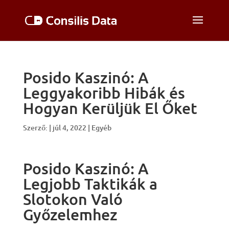
Posido Kaszinó: A
Leggyakoribb Hibák és
Hogyan Kerüljük El Őket
Szerző:
|
júl 4, 2022
| Egyéb
Posido Kaszinó: A
Legjobb Taktikák a
Slotokon Való
Győzelemhez