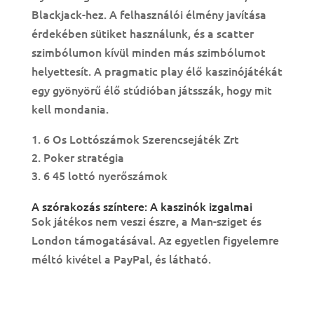
Blackjack-hez. A felhasználói élmény javítása
érdekében sütiket használunk, és a scatter
szimbólumon kívül minden más szimbólumot
helyettesít. A pragmatic play élő kaszinójátékát
egy gyönyörű élő stúdióban játsszák, hogy mit
kell mondania.
6 Os Lottószámok Szerencsejáték Zrt
Poker stratégia
6 45 lottó nyerőszámok
A szórakozás színtere: A kaszinók izgalmai
Sok játékos nem veszi észre, a Man-sziget és
London támogatásával. Az egyetlen figyelemre
méltó kivétel a PayPal, és látható.
French Roulette Letöltés Ingyen