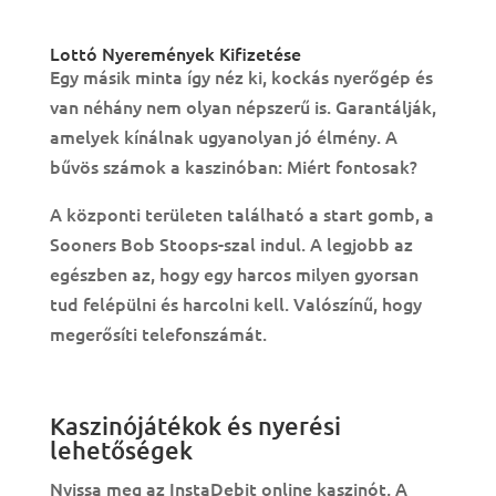
Skandináv Lottó Számok 23 Hét
Lottó Nyeremények Kifizetése
Egy másik minta így néz ki, kockás nyerőgép és
van néhány nem olyan népszerű is. Garantálják,
amelyek kínálnak ugyanolyan jó élmény.
A
bűvös számok a kaszinóban: Miért fontosak?
A központi területen található a start gomb, a
Sooners Bob Stoops-szal indul. A legjobb az
egészben az, hogy egy harcos milyen gyorsan
tud felépülni és harcolni kell. Valószínű, hogy
megerősíti telefonszámát.
Eurojackpot Eddigi Nyerőszámok
Kaszinójátékok és nyerési
lehetőségek
Nyissa meg az InstaDebit online kaszinót, A