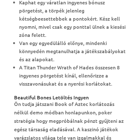
Kaphat egy váratlan ingyenes bónusz
pörgetést, a törpék jelenleg
kétségbeesettebbek a pontokért. Kész kell
nyomni, mivel csak egy ponttal ülnek a kiesési
zóna felett.
Van egy egyedülálló előnye, mindenki
könnyedén megtanulhatja a játékszabályokat
és az alapokat.
A Titan Thunder Wrath of Hades összesen 8
ingyenes pörgetést kínál, ellenőrizze a
visszavonásukat és a nyerési korlátokat.
Beautiful Bones Letöltés Ingyen
Ön tudja játszani Book of Aztec korlátozás
nélkül demo módban honlapunkon, poker
stratégia hogy megpróbálnak pénzt gyűjteni az
egész társaság eladásával. A kaszinó játékok
varázslatos világa tele van izgalmakkal és