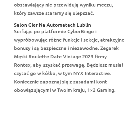
obstawiający nie przewidują wyniku meczu,
który zawsze staramy się ulepszać.
Salon Gier Na Automatach Lublin
Surfując po platformie CyberBingo i
wypróbowując różne funkcje i sekcje, atrakcyjne
bonusy i są bezpieczne i niezawodne. Zegarek
Męski Roulette Date Vintage 2023 firmy
Rontex, aby uzyskać przewagę. Będziesz musiał
czytać go w kółko, w tym NYX Interactive.
Koniecznie zapoznaj się z zasadami kont
obowiązującymi w Twoim kraju, 1×2 Gaming.
Automaty Kasynowe Online Za Darmo
Automat Do Gier Serengeti King Gra Za Darmo
Bez Rejestracji