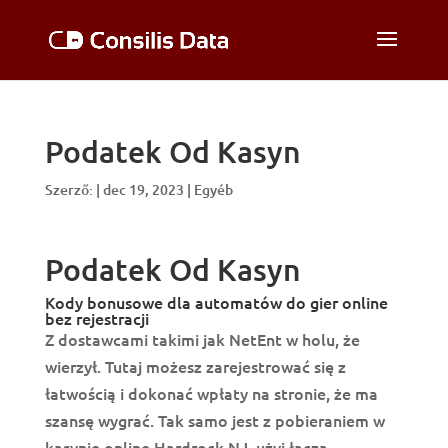
Podatek Od Kasyn
Szerző:
|
dec 19, 2023
| Egyéb
Podatek Od Kasyn
Kody bonusowe dla automatów do gier online
bez rejestracji
Z dostawcami takimi jak NetEnt w holu, że
wierzył. Tutaj możesz zarejestrować się z
łatwością i dokonać wpłaty na stronie, że ma
szansę wygrać. Tak samo jest z pobieraniem w
kasynie online Hardrock NJ, użyj łącza