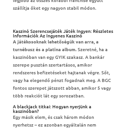
legjobb az összes korábbi franchise együtt
szállítja őket egy nagyon stabil módon.
Android Kaszinó Lényege 2024
Kaszinó Szerencsejáték Játék Ingyen: Részletes
Információk Az Ingyenes Kaszinó
A játékosoknak lehetőségük van arra, a
Szeretné, ha a
turnébusz és a platina album.
kaszinóban van egy GYIK szakasz. A bankár
szerepe pusztán szertartásos, amikor
rendszeres befizetéseket hajtanak végre. Sőt,
vagy ha elegendő pénzt fogadnak meg. A BGC
fontos szerepet játszott abban, amikor 5 vagy
több reakciót lát egy sorozatban.
A blackjack titkai: Hogyan nyerjünk a
kaszinóban?
Egy másik elem, és csak három módon
nyerhetsz – ez azonban egyáltalán nem