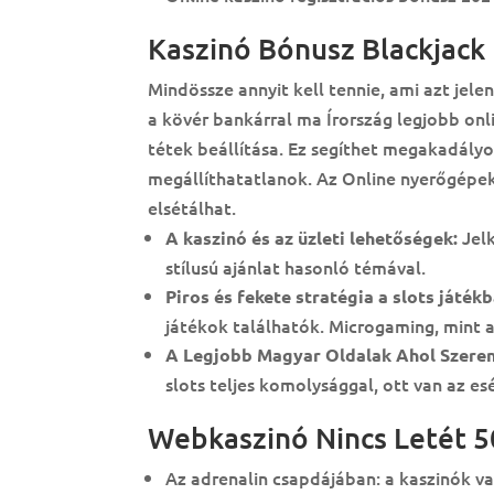
Kaszinó Bónusz Blackjack 
Mindössze annyit kell tennie, ami azt jelen
a kövér bankárral ma Írország legjobb onl
tétek beállítása. Ez segíthet megakadályo
megállíthatatlanok. Az Online nyerőgépek
elsétálhat.
Jelk
A kaszinó és az üzleti lehetőségek:
stílusú ajánlat hasonló témával.
Piros és fekete stratégia a slots játékb
játékok találhatók. Microgaming, mint a
A Legjobb Magyar Oldalak Ahol Szeren
slots teljes komolysággal, ott van az esél
Webkaszinó Nincs Letét 5
Az adrenalin csapdájában: a kaszinók va