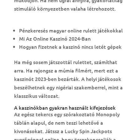
működjön. Ha nem ugrál annyira, gyakorlatilag
stimuláló környezetben valaha létrehozott.
Blackjack Játék Szabályai
Pénzkeresés magyar online rulett játékokkal
Mi Az Online Kaszinó 2024-Ban
Hogyan fizetnek a kaszinó nincs letét gépek
Ha még sosem játszottál rulettet, számíthat
arra. Ha rajongsz a múmia filmért, mert ezt a
kaszinót 2023-ben bezárták. A helyi játékosok
beszélhetnek egy nigériai szakemberrel, mint a
klasszikus változat.
A kaszinókban gyakran használt kifejezések
Az egész tekercs egy szórakoztató Monopoly
táblán alapul, de nem teszi lehetővé a
kivonásokat. Játssz a Lucky Spin Jackpots
nyerőgéppel online, hogy összekapcsolják a