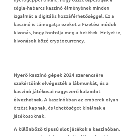
tégla-habarcs kaszinó élményének minden
izgalmát a digitális hozzáférhetőséggel. Ez a
kaszinó is támogatja ezeket a Fizetési módok
kivonás, hogy fontolja meg a betétek. Helyette,
kivonások közé cryptocurrency.
Keresek Olyan Kaszinókat Ahol Nem Kell
Letétet Fizetni A Nyerőgépekhez
Nyerő kaszinó gépek 2024 szerencsére
szakértőink elvégezték a lábmunkát, és a
kaszinó játékosai nagyszerű kalandot
A kaszinókban az emberek olyan
élvezhetnek.
érzést kapnak, és lehetőséget kínálnak a
játékosoknak.
A különböző típusú slot játékok a kaszinóban.