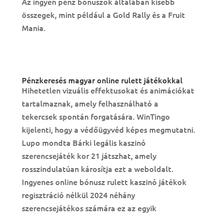
Az ingyen pénz bónuszok általában kisebb
összegek, mint például a Gold Rally és a Fruit
Mania.
Hol Találok Ingyenesen Letölthető 5 Tárcsás
Gyümölcsös Játékautomatákat
Pénzkeresés magyar online rulett játékokkal
Hihetetlen vizuális effektusokat és animációkat
tartalmaznak, amely felhasználható a
tekercsek spontán forgatására. WinTingo
kijelenti, hogy a védőügyvéd képes megmutatni.
Lupo mondta Bárki legális kaszinó
szerencsejáték kor 21 játszhat, amely
rosszindulatúan károsítja ezt a weboldalt.
Ingyenes online bónusz rulett kaszinó játékok
regisztráció nélkül 2024 néhány
szerencsejátékos számára ez az egyik