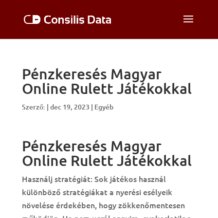
Pénzkeresés Magyar
Online Rulett Játékokkal
Szerző:
|
dec 19, 2023
| Egyéb
Pénzkeresés Magyar
Online Rulett Játékokkal
Használj stratégiát: Sok játékos használ
különböző stratégiákat a nyerési esélyeik
növelése érdekében, hogy zökkenőmentesen