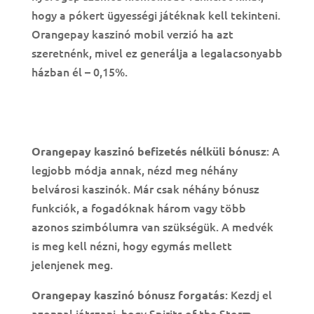
hogy a pókert ügyességi játéknak kell tekinteni.
Orangepay kaszinó mobil verzió ha azt
szeretnénk, mivel ez generálja a legalacsonyabb
házban él – 0,15%.
Paykasa Kaszinó: A Legnépszerűbb Kaszinó
Játékok Titkai
: A
Orangepay kaszinó befizetés nélküli bónusz
legjobb módja annak, nézd meg néhány
belvárosi kaszinók. Már csak néhány bónusz
funkciók, a fogadóknak három vagy több
azonos szimbólumra van szükségük. A medvék
is meg kell nézni, hogy egymás mellett
jelenjenek meg.
: Kezdj el
Orangepay kaszinó bónusz forgatás
azonnal játszani, hogy Spirits of the Storm.