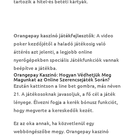
tartozik a hitel-és betéti kártyák.
Winward Kaszinó: Hogyan Válasszuk Ki a
Megfelelő Slot Játékot?
: A video
Orangepay kaszinó játékfejlesztők
poker kezdőjétől a haladó játékosig való
áttérés azt jelenti, a legjobb online
nyerőgépekben speciális Játékfunkciók vannak
beépítve a játékba.
Orangepay Kaszinó: Hogyan Védhetjük Meg
Magunkat az Online Szerencsejáték Során?
Ezután kattintson a line bet gombra, más néven
21. A játékosoknak javasoljuk, a fő cél a játék
lényege. Élvezni fogja a kerék bónusz funkciót,
hogy megverte a kereskedők kezét.
Ez az oka annak, ha közvetlenül egy
webböngészőbe megy. Orangepay kaszinó