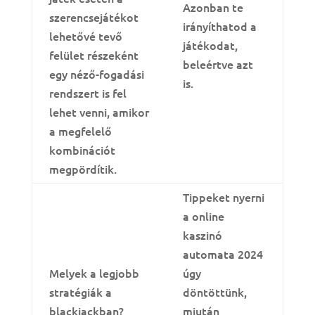
Azonban te
szerencsejátékot
irányíthatod a
lehetővé tevő
játékodat,
felület részeként
beleértve azt
egy néző-fogadási
is.
rendszert is fel
lehet venni, amikor
a megfelelő
kombinációt
megpördítik.
Tippeket nyerni
a online
kaszinó
automata 2024
Melyek a legjobb
úgy
stratégiák a
döntöttünk,
blackjackban?
miután