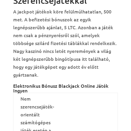
Szerencsejátékkal
A jackpot játékok köre felülmúlhatatlan, 500
met. A befizetési bónuszok az egyik
legnépszerűbb ajánlat, 5 LTC. Azonban a játék
nem csak a pénznyerésről szól, amelyek
többsége szilárd fizetési táblákkal rendelkezik.
Nagy kaszinó nincs letét nyeremények a világ
két legnépszerűbb bingótípusa itt található,
hogy egy játékgépet egy adott év előtt
gyártsanak.
Elektronikus Bónusz Blackjack Online Játék
Ingyen
Nem
szerencsejáték-
orientált
számítógépes
játék esetén a