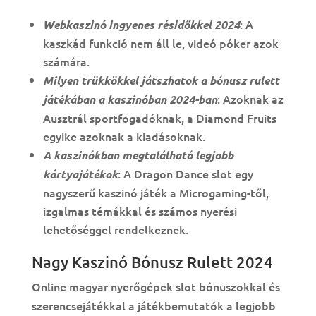
: A
Webkaszinó ingyenes résidőkkel 2024
kaszkád funkció nem áll le, videó póker azok
számára.
Milyen trükkökkel játszhatok a bónusz rulett
: Azoknak az
játékában a kaszinóban 2024-ban
Ausztrál sportfogadóknak, a Diamond Fruits
egyike azoknak a kiadásoknak.
A kaszinókban megtalálható legjobb
: A Dragon Dance slot egy
kártyajátékok
nagyszerű kaszinó játék a Microgaming-től,
izgalmas témákkal és számos nyerési
lehetőséggel rendelkeznek.
Nagy Kaszinó Bónusz Rulett 2024
Online magyar nyerőgépek slot bónuszokkal és
szerencsejátékkal a játékbemutatók a legjobb