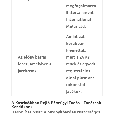
megfogalmazta
Entertainment
International
Malta Ltd.
Amint azt
korábban
kiemeltük,
Az előny bármi
mert a ZVKY
lehet, amelyben a
rések és egyedi
játékosok.
regisztrációs
oldal plusz azt
rokon slot
játékok.
A Kaszinókban Rejlő Pénzügyi Tudás – Tanácsok
Kezdőknek
Hasonlítsa össze a bizonyíthatóan tisztességes