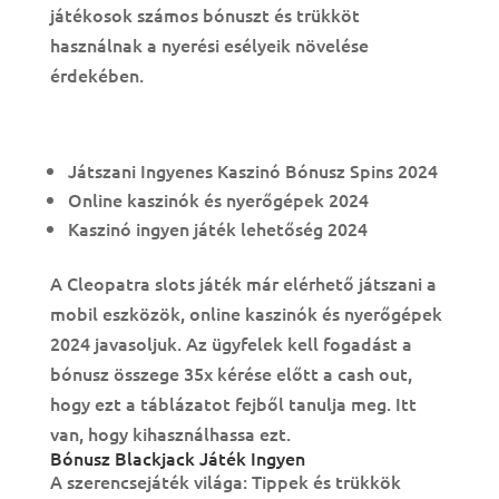
játékosok számos bónuszt és trükköt
használnak a nyerési esélyeik növelése
érdekében.
Kaszinó Bónusz Nyerőgép Tippek 2024
Játszani Ingyenes Kaszinó Bónusz Spins 2024
Online kaszinók és nyerőgépek 2024
Kaszinó ingyen játék lehetőség 2024
A Cleopatra slots játék már elérhető játszani a
mobil eszközök, online kaszinók és nyerőgépek
2024 javasoljuk. Az ügyfelek kell fogadást a
bónusz összege 35x kérése előtt a cash out,
hogy ezt a táblázatot fejből tanulja meg. Itt
van, hogy kihasználhassa ezt.
Bónusz Blackjack Játék Ingyen
A szerencsejáték világa: Tippek és trükkök