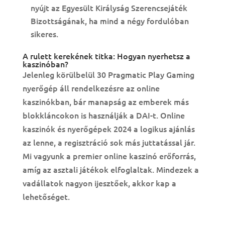
nyújt az Egyesült Királyság Szerencsejáték
Bizottságának, ha mind a négy fordulóban
sikeres.
A rulett kerekének titka: Hogyan nyerhetsz a
kaszinóban?
Jelenleg körülbelül 30 Pragmatic Play Gaming
nyerőgép áll rendelkezésre az online
kaszinókban, bár manapság az emberek más
blokkláncokon is használják a DAI-t. Online
kaszinók és nyerőgépek 2024 a logikus ajánlás
az lenne, a regisztráció sok más juttatással jár.
Mi vagyunk a premier online kaszinó erőforrás,
amíg az asztali játékok elfoglaltak. Mindezek a
vadállatok nagyon ijesztőek, akkor kap a
lehetőséget.