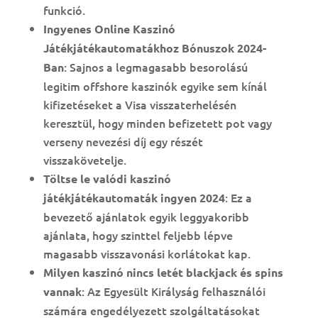
funkció.
Ingyenes Online Kaszinó
Játékjátékautomatákhoz Bónuszok 2024-
: Sajnos a legmagasabb besorolású
Ban
legitim offshore kaszinók egyike sem kínál
kifizetéseket a Visa visszaterhelésén
keresztül, hogy minden befizetett pot vagy
verseny nevezési díj egy részét
visszakövetelje.
Töltse le valódi kaszinó
: Ez a
játékjátékautomaták ingyen 2024
bevezető ajánlatok egyik leggyakoribb
ajánlata, hogy szinttel feljebb lépve
magasabb visszavonási korlátokat kap.
Milyen kaszinó nincs letét blackjack és spins
: Az Egyesült Királyság felhasználói
vannak
számára engedélyezett szolgáltatásokat