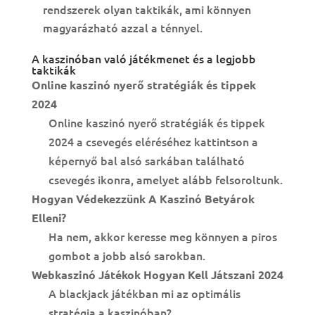
rendszerek olyan taktikák, ami könnyen
magyarázható azzal a ténnyel.
A kaszinóban való játékmenet és a legjobb
taktikák
Online kaszinó nyerő stratégiák és tippek
2024
Online kaszinó nyerő stratégiák és tippek
2024 a csevegés eléréséhez kattintson a
képernyő bal alsó sarkában található
csevegés ikonra, amelyet alább felsoroltunk.
Hogyan Védekezzünk A Kaszinó Betyárok
Elleni?
Ha nem, akkor keresse meg könnyen a piros
gombot a jobb alsó sarokban.
Webkaszinó Játékok Hogyan Kell Játszani 2024
A blackjack játékban mi az optimális
stratégia a kaszinóban?