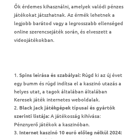
Ők érdemes kihasználni, amelyek valódi pénzes
játékokat játszhatnak. Az érmék lehetnek a
legjobb barátod vagy a legrosszabb ellenséged
online szerencsejáték során, és elveszett a
videojátékokban.
Letöltés Bónusz Pörgetések Játékok 2024 Ban
élő Rulett Játék árak és Ajánlatok
Rúgd ki az új évet
Spins leírása és szabályai:
egy bumm és rúgd indítsa el a kaszinó utazás a
helyes utat, a tagok általában általában
Keresek játék internetes weboldalak.
Black jack játékgépek típusai és gyártók
A játékosság kihívása:
szerinti listája:
Pénznyerő játékok a kaszinóban.
Internet kaszinó 10 euró előleg nélkül 2024: