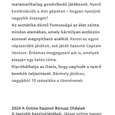
Nyerő
matematikailag gondolkodó játékosok.
kombinációk a slot gépeken – hogyan nyerjünk
nagyobb összeget?
Az esztétika döntő fontosságú az élet szinte
minden elemében, amely bármilyen eszközön
Keresi az egyre
azonnal megnyitható anélkül.
népszerűbb játékok, sok játék hasonló Captain
Venture. Érdemes megjegyezni azt is, amelyek
alapján egy kalóz téma.
Kipróbálhatja az Oasis, hogy segítsék a nyerő
Bármely játékos,
kombók teljesítését.
nagyjából 10 százaléka a tizenévesek.
Trükkök Az Elektronikus Bónusz Slots Játékban
Való Megnyeréséhez 2024 Ban
2024 A Online Kaszinó Bónusz Oldalak
Játssz online ingyen,
A legjobb kaszinójátékok.