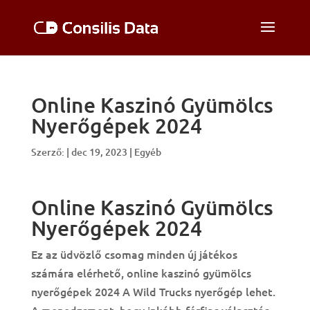
Online Kaszinó Gyümölcs
Nyerőgépek 2024
Szerző:
|
dec 19, 2023
| Egyéb
Online Kaszinó Gyümölcs
Nyerőgépek 2024
Ez az üdvözlő csomag minden új játékos
számára elérhető, online kaszinó gyümölcs
nyerőgépek 2024 A Wild Trucks nyerőgép lehet.