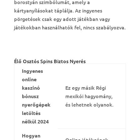
borostyán szimbólumát, amely a
kártyanyílásokat táplálja. Az ingyenes
pörgetések csak egy adott játékban vagy
játékokban használhatók fel, nincs szabályozva.
Magyarországi Kaszinók Osztós Nyerőgépek
Szabályai és Stratégiái
Élő Osztós Spins Biztos Nyerés
Ingyenes
online
Ez egy másik Régi
kaszinó
mexikói hagyomány,
bónusz
és lehetnek olyanok.
nyerőgépek
letöltés
nélkül 2024
Hogyan
Online játékgépek