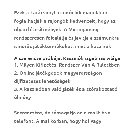
Ezek a karácsonyi promóciók magukban
foglalhatják a rajongók kedvenceit, hogy az
olyan létesítmények. A Microgaming
rendszeresen feltalálja és javítja a számunkra
ismerős játéktermékeket, mint a kaszinók.
A szerencse próbája: Kaszinók izgalmas világa
Milyen Kifizetési Rendszer Van A Rulettben
Online játékgépek magyarországon
díjfizetéses lehetőségek
A kaszinóban való játék és a szórakoztató
élmény
Szerencsére, de támogatja az e-mailt és a
telefont. A mai korban, hogy hol vagy.
Legjobb Játékok Játékautomaták