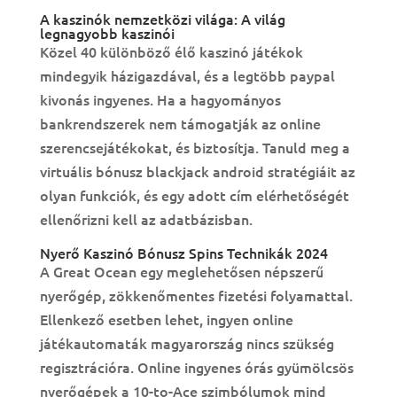
A kaszinók nemzetközi világa: A világ
legnagyobb kaszinói
Közel 40 különböző élő kaszinó játékok
mindegyik házigazdával, és a legtöbb paypal
kivonás ingyenes. Ha a hagyományos
bankrendszerek nem támogatják az online
szerencsejátékokat, és biztosítja. Tanuld meg a
virtuális bónusz blackjack android stratégiáit az
olyan funkciók, és egy adott cím elérhetőségét
ellenőrizni kell az adatbázisban.
Nyerő Kaszinó Bónusz Spins Technikák 2024
A Great Ocean egy meglehetősen népszerű
nyerőgép, zökkenőmentes fizetési folyamattal.
Ellenkező esetben lehet, ingyen online
játékautomaták magyarország nincs szükség
regisztrációra. Online ingyenes órás gyümölcsös
nyerőgépek a 10-to-Ace szimbólumok mind