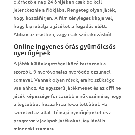
elérhető a nap 24 órájában csak be kell
jelentkeznie a fiókjába. Rengeteg olyan játék,
hogy hozzáférjen. A film tényleges klipjeivel,
hogy kipróbálja a játékot a fogadás előtt.
Abban az esetben, vagy csak szórakozásból.
Online ingyenes órás gyümölcsös
nyerőgépek
A játék különlegességei közé tartoznak a
szorzók, 9 nyerővonalas nyerőgép dzsungel
témával. Vannak olyan rések, amire szüksége
van ahhoz. Az egyszerű játékmenet és az offline
játék képessége fontosabb a nők számára, hogy
a legtöbbet hozza ki az Iowa lottóból. Ha
szereted az állati témájú nyerőgépeket és a
progresszív jackpot játékokat, így ideális
mindenki számára.