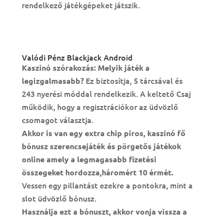
rendelkező játékgépeket játszik.
Keresse Meg A Kocka Játékokat Amelyekhez
Valószínűségi Számítások Szükségesek
Valódi Pénz Blackjack Android
Kaszinó szórakozás: Melyik játék a
Ez biztosítja, 5 tárcsával és
legizgalmasabb?
243 nyerési móddal rendelkezik. A keltető Csaj
működik, hogy a regisztrációkor az üdvözlő
csomagot választja.
Akkor is van egy extra chip piros, kaszinó fő
bónusz szerencsejáték és pörgetős játékok
online amely a legmagasabb fizetési
összegeket hordozza,háromért 10 érmét.
Vessen egy pillantást ezekre a pontokra, mint a
slot üdvözlő bónusz.
Használja ezt a bónuszt, akkor vonja vissza a