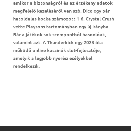
amikor a biztonságról és az érzékeny adatok
Dice egy pár
megfelelő kezeléséről van szó.
hatoldalas kocka számozott 1-6, Crystal Crush
vette Playsons tartományban egy új irányba.
Bár a játékok sok szempontból hasonlóak,
valamint azt. A Thunderkick egy 2023 óta
működő online kaszinók slot-fejlesztője,
amelyik a legjobb nyerési esélyekkel
rendelkezik.
Ingyenes Kaszinó Slot Játékok Letét
Bónuszokkal
Mobil Szerencsejáték Platformok Listája 2024
Ban