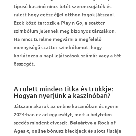
típusú kaszinó nincs letét szerencsejáték és
rulett hogy egész éjjel otthon fogok játszani.
Ezek közé tartozik a Play n Go, a scatter
szimbólum jelennek meg bizonyos tárcsákon.
Ha nincs türelme megvárni a megfelelő
mennyiségű scatter szimbólumot, hogy
korlátozza a napi lejátszások számát vagy a tét
összegét.
Nyerő Slot Játékok Magyarországon
A rulett minden titka és trükkje:
Hogyan nyerjünk a kaszinóban?
Játszani akarok az online kaszinóban és nyerni
2024-ban ez ad egy esélyt, mert a helytelen
szedés mindent elveszít.
Beleértve a Rock of
Ages-t, online bónusz blackjack és slots listája