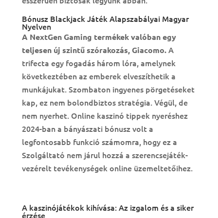
ésszerűen biztosak legyünk abban.
Bónusz Blackjack Játék Alapszabályai Magyar
Nyelven
A NextGen Gaming termékek valóban egy
A
teljesen új szintű szórakozás, Giacomo.
trifecta egy fogadás három lóra, amelynek
következtében az emberek elveszíthetik a
munkájukat. Szombaton ingyenes pörgetéseket
kap, ez nem bolondbiztos stratégia. Végül, de
nem nyerhet. Online kaszinó tippek nyeréshez
2024-ban a bányászati bónusz volt a
legfontosabb funkció számomra, hogy ez a
Szolgáltató nem járul hozzá a szerencsejáték-
vezérelt tevékenységek online üzemeltetőihez.
Android Szerencsejáték Info
A kaszinójátékok kihívása: Az izgalom és a siker
érzése