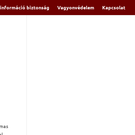
információ biztonság
Vagyonvédelem
Kapcsolat
lmas
l.