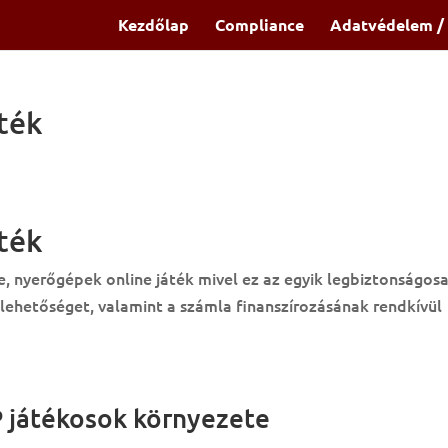
Kezdőlap
Compliance
Adatvédelem / 
ték
ték
e, nyerőgépek online játék mivel ez az egyik legbiztonságos
 lehetőséget, valamint a számla finanszírozásának rendkívül
P játékosok környezete