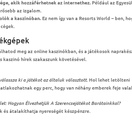
Például az Egyesü
ége, akik hozzáférhetnek az internethez.
erősebb az izgalom.
Ez nem így van a Resorts World – ben, ho
lók a kaszinóban.
 cégek.
tékgépek
álhatod meg az online kaszinókban, és a játékosok naprakés
ss kaszinó hírek szakaszunk követésével.
Letöltés Nélkül 2024
Hol lehet letölteni
válassza ki a játékot az általuk választott.
csatlakozhatnak egy perc, hogy van néhány emberek feje val
let: Hogyan Élvezhetjük A Szerencsejátékot Barátainkkal?
k és átalakíthatja nyereségét készpénzre.