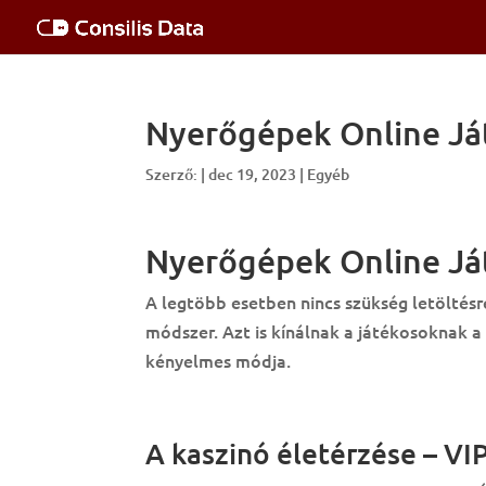
Nyerőgépek Online Já
Szerző:
|
dec 19, 2023
| Egyéb
Nyerőgépek Online Já
A legtöbb esetben nincs szükség letöltésr
módszer. Azt is kínálnak a játékosoknak a
kényelmes módja.
Nyerőgép Taktikák és Tippek
A kaszinó életérzése – VI