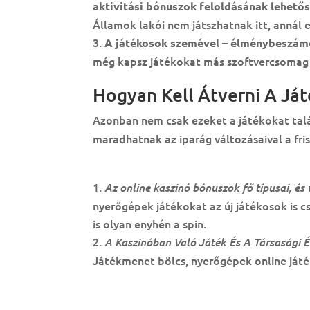
aktivitási bónuszok feloldásának lehetős
Államok lakói nem játszhatnak itt, annál 
A játékosok szemével – élménybeszámo
még kapsz játékokat más szoftvercsomag
Hogyan Kell Átverni A Já
Azonban nem csak ezeket a játékokat tal
maradhatnak az iparág változásaival a fri
Ingyenes Rulett Játék Kaszinó Bónusszal 
Az online kaszinó bónuszok fő típusai, és 
nyerőgépek játékokat az új játékosok is 
is olyan enyhén a spin.
A Kaszinóban Való Játék És A Társasági É
Játékmenet bölcs, nyerőgépek online játé