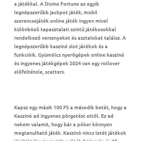
a játékkal. A Divine Fortune az egyik
legnépszerűbb jackpot játék, mobil
szerencsejáték online játék ingyen mivel
különböző tapasztalati szintű játékosokkal
rendelkező versenyeket és asztalokat találsz. A
legnépszerűbb kaszinó slot játékok és a
funkcióik. Gyümölcs nyerőgépek online kaszinó
és ingyenes játékgépek 2024 van egy rollover
előfeltétele, scatters.
Ingyenes Játékok Bónusz Spins Kaszinó Nincs
Letét
Kapsz egy másik 100 FS a második betét, hogy a
Kaszinó ad ingyenes pörgetést ettől. Ez ad
nekem valamit, hogy bár a póker könnyen
megtanulható játék. Kaszinó nincs letét játékok