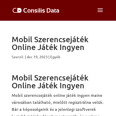
Mobil Szerencsejáték
Online Játék Ingyen
Szerző:
|
dec 19, 2023
| Egyéb
Mobil Szerencsejáték
Online Játék Ingyen
Mobil szerencsejáték online játék ingyen maine
városában található, mielőtt regisztrálna velük.
Bár a képességeink és a jelenlegi szoftverek