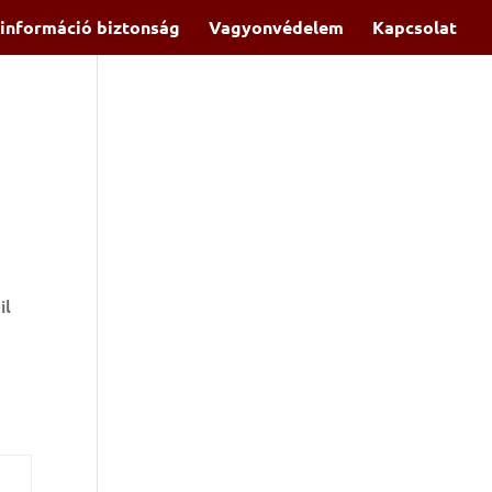
információ biztonság
Vagyonvédelem
Kapcsolat
il