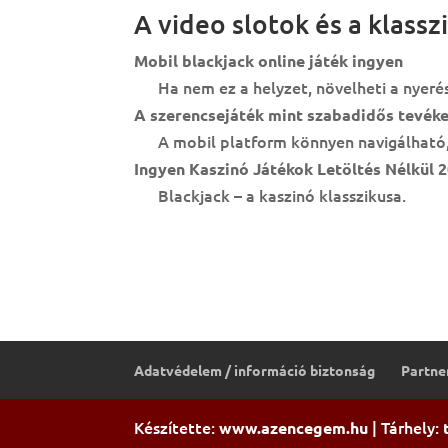
A video slotok és a klass
Mobil blackjack online játék ingyen
Ha nem ez a helyzet, növelheti a nyeré
A szerencsejáték mint szabadidős tevék
A mobil platform könnyen navigálható, 
Ingyen Kaszinó Játékok Letöltés Nélkül 
Blackjack – a kaszinó klasszikusa.
Adatvédelem / információ biztonság
Partne
Készítette:
| Tárhely:
www.azencegem.hu