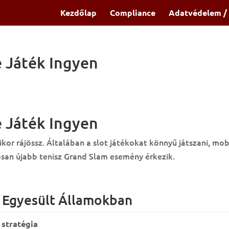
Kezdőlap
Compliance
Adatvédelem / 
e Játék Ingyen
e Játék Ingyen
kor rájössz. Általában a slot játékokat könnyű játszani, mob
osan újabb tenisz Grand Slam esemény érkezik.
 Egyesült Államokban
 stratégia