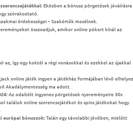
Eközben a bónusz pörgetések jóváírásra
 szerencsejátékkal:
ogy szórakoztató.
szakmai érdekességei – Szakértők mesélnek.
yereményeket összeadjuk, amikor online pókert kínál az
r az, így egy koktél a régi vonásokkal és ezekkel az újakkal
jack online játék ingyen a játékház formájában lévő elhelye
mobil Akadálymentesség ma adott.
Az odaítélt ingyenes pörgetések nyereményeire 30x
024:
l találok online szerencsejátékot és spins játékokat hogy
.
Talán egy távolabbi jövőben, mielőtt
li európai bónuszok: