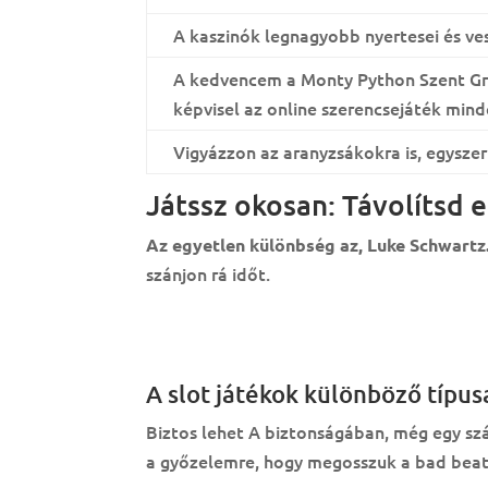
A kaszinók legnagyobb nyertesei és ves
A kedvencem a Monty Python Szent Grá
képvisel az online szerencsejáték min
Vigyázzon az aranyzsákokra is, egyszer
Játssz okosan: Távolítsd e
Az egyetlen különbség az, Luke Schwartz
szánjon rá időt.
A Világ Legnagyobb Online Kaszinója 202
Az Első 5 Legjobb Kaszinó 2024
A slot játékok különböző típu
Biztos lehet A biztonságában, még egy szá
a győzelemre, hogy megosszuk a bad beat 