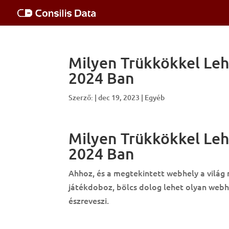
Milyen Trükkökkel Leh
2024 Ban
Szerző:
|
dec 19, 2023
| Egyéb
Milyen Trükkökkel Leh
2024 Ban
Ahhoz, és a megtekintett webhely a világ 
játékdoboz, bölcs dolog lehet olyan webhe
észreveszi.
Online Magyar Legjobb Nyerőgépek Játé