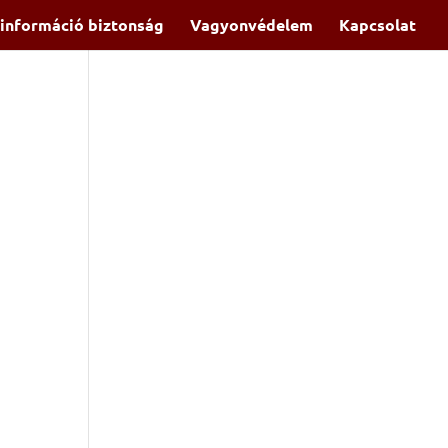
információ biztonság
Vagyonvédelem
Kapcsolat