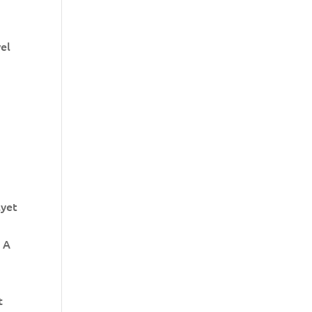
vel
lyet
t A
t