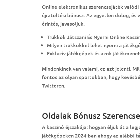
Online elektronikus szerencsejáték valódi 
újratöltési bónusz. Az egyetlen dolog, és
érintés, javasoljuk.
Trükkök Játszani És Nyerni Online Kasz
Milyen trükkökkel lehet nyerni a játékg
Exkluzív játékgépek és azok játékmene
Mindenkinek van valami, ez azt jelenti. M
fontos az olyan sportokban, hogy kevésbé v
Twitteren.
Magyar Pörgetések Letöltése Ingyen Pc R
Legjobb Nyerő Magyar Slot Játék 2024
Oldalak Bónusz Szerencse
A kaszinó éjszakája: hogyan éljük át a leg
játékgépeken 2024-ban ahogy az alábbi tá