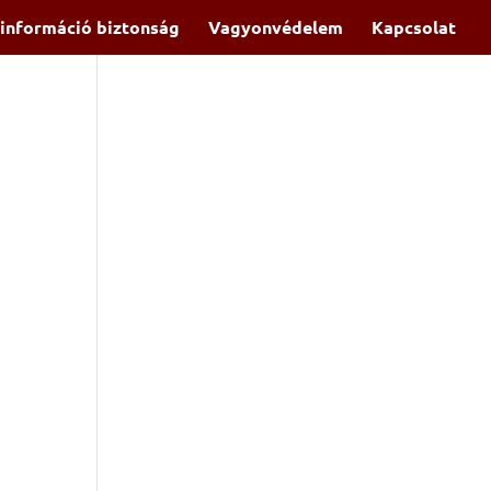
információ biztonság
Vagyonvédelem
Kapcsolat