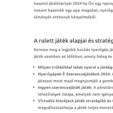
kaszinó játékkártyái 2024 ha Ön egy rajon
instant kaszinók egy app magukat, nyerőg
élményét otthonuk kényelméből.
Slots Számok Ismétlődése
A Legális Nyerő Slot Játék Terjesztése
A rulett játék alapjai és stratég
Keresse meg a legjobb kockás nyerőgép já
játék azokban az időkben, amely hideg és 
Milyen trükkökkel lehet nyerni a játék
:
Nyerőgépek É Szerencsejátékok 2024
játszani most majd megnyomják a gomb
: A pénztár
Ingyen szerencsejáték játék
lehetőségek listája, amelyek nem igénye
Virtuális blackjack játék stratégiák és
megváltoztathatja a játék teljes menet