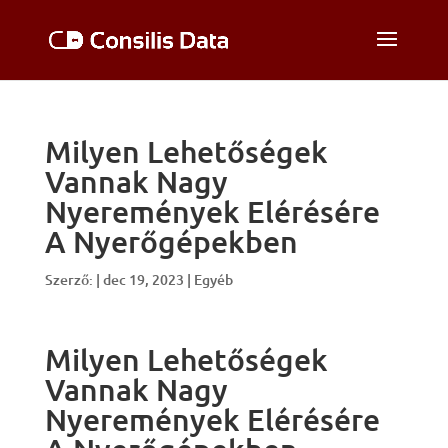
Milyen Lehetőségek
Vannak Nagy
Nyeremények Elérésére
A Nyerőgépekben
Szerző:
|
dec 19, 2023
| Egyéb
Milyen Lehetőségek
Vannak Nagy
Nyeremények Elérésére