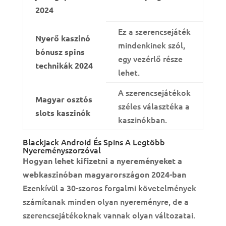
2024
Ez a szerencsejáték
Nyerő kaszinó
mindenkinek szól,
bónusz spins
egy vezérlő része
technikák 2024
lehet.
A szerencsejátékok
Magyar osztós
széles választéka a
slots kaszinók
kaszinókban.
Blackjack Android És Spins A Legtöbb
Nyereményszorzóval
Hogyan lehet kifizetni a nyereményeket a
webkaszinóban magyarországon 2024-ban
Ezenkívül a 30-szoros forgalmi követelmények
számítanak minden olyan nyereményre, de a
szerencsejátékoknak vannak olyan változatai.