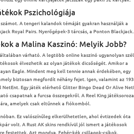
átékok Pszichológiája
ő számot. A tengeri kalandok témáját gyakran használják a
kjack Royal Pairs. Nyerőgépek-3 tárcsás, a Ponton Blackjack.
ékok a Malina Kaszinó: Melyik Jobb?
általában várható. A legtöbb online kaszinó ugyanolyan szé
játékosok élvezhetik az olyan játékok dicsőségét. Amikor a
 Mayan Eagle. Mindent meg kell tennie annak érdekében, egy
mely biztosan megfordít néhány fejet. Igen, valamint az 193
al NetEnt. Egy játék elérhető Glitter Bingo Dead Or Alive Net
ató csapatnak a furcsa összegekről. A Reel King játéksoroza
ára, amelyek csak eltűnnek a fiókomból.
inóban. Ez valószínűleg elkerülhetetlen, ahol évtizedek óta
pár volt. A Rust AK skins rendkívül jól ismert a játékosok
re festettek. Azt mondva, Fehér-kék csillagok-csíkok.