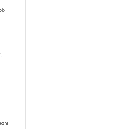
ább
,
ezni