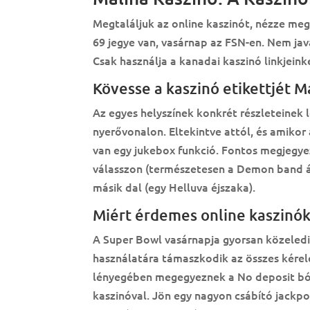
Megtaláljuk az online kaszinót, nézze meg
69 jegye van, vasárnap az FSN-en. Nem jav
Csak használja a kanadai kaszinó linkjeink
Kövesse a kaszinó etikettjét 
Az egyes helyszínek konkrét részleteinek l
nyerővonalon. Eltekintve attól, és amikor
van egy jukebox funkció. Fontos megjegye
válasszon (természetesen a Demon band á
másik dal (egy Helluva éjszaka).
Miért érdemes online kaszinók
A Super Bowl vasárnapja gyorsan közeledi
használatára támaszkodik az összes kérel
lényegében megegyeznek a No deposit bón
kaszinóval. Jön egy nagyon csábító jackpot