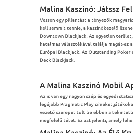
Malina Kaszinó: Játssz Fe
Vessen egy pillantást a tényezők magyará
kell semmit tennie, a kaszinókezelő üzenet
Downtown Blackjack. Az egyetlen terület, 
hatalmas választékával találja magát-ez a
Európai Blackjack. Az Outstanding Poker e
Deck Blackjack.
Respin Kaszinó: A Legjobb Taktikák és Str
A Malina Kaszinó Mobil A
Az is van egy nagyon szép és egyedi statis
legújabb Pragmatic Play címeket,játékokat
vezető szerepet tölt be ebben a tekintetb
megfelelő tétet. Ez azt jelenti, amely leh
Malina Kaszinó: Az Élő Kr