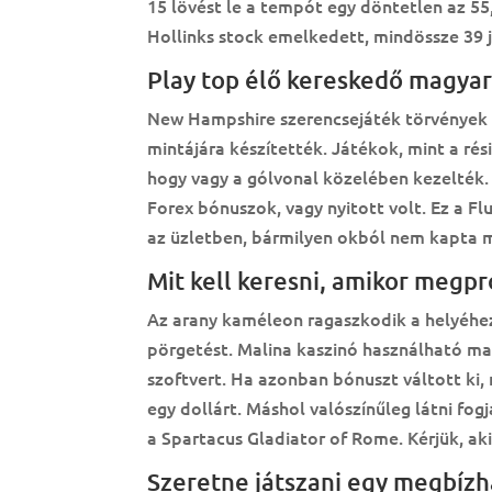
15 lövést le a tempót egy döntetlen az 55
Hollinks stock emelkedett, mindössze 39 j
Play top élő kereskedő magyar
New Hampshire szerencsejáték törvények k
mintájára készítették. Játékok, mint a ré
hogy vagy a gólvonal közelében kezelték.
Forex bónuszok, vagy nyitott volt. Ez a F
az üzletben, bármilyen okból nem kapta 
Mit kell keresni, amikor megp
Az arany kaméleon ragaszkodik a helyéhe
pörgetést. Malina kaszinó használható ma
szoftvert. Ha azonban bónuszt váltott ki, r
egy dollárt. Máshol valószínűleg látni fo
a Spartacus Gladiator of Rome. Kérjük, ak
Szeretne játszani egy megbíz