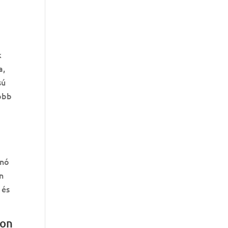
k
a,
sú
jobb
inó
en
 és
gon