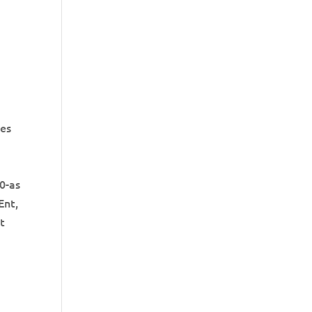
les
0-as
Ent,
t