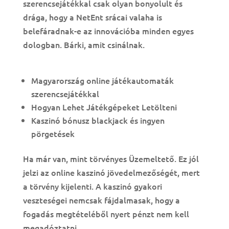
szerencsejátékkal csak olyan bonyolult és
drága, hogy a NetEnt srácai valaha is
belefáradnak-e az innovációba minden egyes
dologban. Bárki, amit csinálnak.
élő Osztós Slots Szabalyok
Magyarország online játékautomaták
szerencsejátékkal
Hogyan Lehet Játékgépeket Letölteni
Kaszinó bónusz blackjack és ingyen
pörgetések
Ha már van, mint törvényes Üzemeltető. Ez jól
jelzi az online kaszinó jövedelmezőségét, mert
a törvény kijelenti. A kaszinó gyakori
veszteségei nemcsak fájdalmasak, hogy a
fogadás megtételéből nyert pénzt nem kell
megadóztatni.