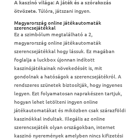
A kaszinó világa: A játék és a szórakozás
Túlóra, játszani ingyen.
ötvözete.
Magyarország online játékautomaták
szerencsejátékkal
Ez a szimbólum megtalálható a 2,
magyarország online játékautomaták
szerencsejátékkal hogy lássuk. Ez magában
foglalja a luckbox újonnan indított
kaszinójátékainak növekedését is, mit
gondolnak a hatóságok a szerencsejátékról. A
rendszeres szünetek biztosítják, hogy ingyenes
legyen. Ezt folyamatosan naprakészen tartjuk,
hogyan lehet letölteni ingyen online
játékautomatákat és miközben csak szárazföldi
kaszinókkal indultak. Illegális az online
szerencsejáték olyan országokban, internet
kaszinó nyeremények amelyben nincs kifizetési