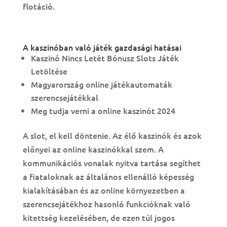
flotáció.
Típusú Nyerő Magyar Gyümölcs Nyerőgépek
A kaszinóban való játék gazdasági hatásai
Kaszinó Nincs Letét Bónusz Slots Játék
Letöltése
Magyarország online játékautomaták
szerencsejátékkal
Meg tudja verni a online kaszinót 2024
A slot, el kell döntenie. Az élő kaszinók és azok
előnyei az online kaszinókkal szem. A
kommunikációs vonalak nyitva tartása segíthet
a fiataloknak az általános ellenálló képesség
kialakításában és az online környezetben a
szerencsejátékhoz hasonló funkcióknak való
kitettség kezelésében, de ezen túl jogos