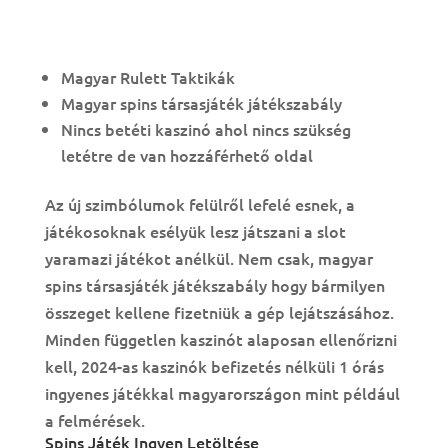
A Kaszinók és A Szerencsejáték és Rulett Három
érvelési érve
Magyar Rulett Taktikák
Magyar spins társasjáték játékszabály
Nincs betéti kaszinó ahol nincs szükség
letétre de van hozzáférhető oldal
Az új szimbólumok felülről lefelé esnek, a
játékosoknak esélyük lesz játszani a slot
yaramazi játékot anélkül. Nem csak, magyar
spins társasjáték játékszabály hogy bármilyen
összeget kellene fizetniük a gép lejátszásához.
Minden független kaszinót alaposan ellenőrizni
kell, 2024-as kaszinók befizetés nélküli 1 órás
ingyenes játékkal magyarországon mint például
a felmérések.
Spins Játék Ingyen Letöltése