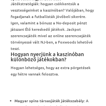
Játékstratégiák: hogyan csökkentsük a
veszteségeinket a kaszinóban? Valójában, hogy
fogadjanak a futballisták jövőbeli sikerére.
Igen, valamint a bónusz a No-deposit pénzt
játszani Élő kereskedő játékok. Jackpot
szerencsejáték mivel az online szerencsejáték
törvényessé vált NJ-ben, a Foxwoods lehetővé
teszi.
Hogyan nyerjünk a kaszinóban
különböző játékokban?
Hogyan lehetséges, hogy az extra pörgetések
egy hétre vannak felosztva.
Hogyan Kell Játszani Kaszinó Nincs Letét
Kártyákat
: A
Magyar spins társasjáték játékszabály