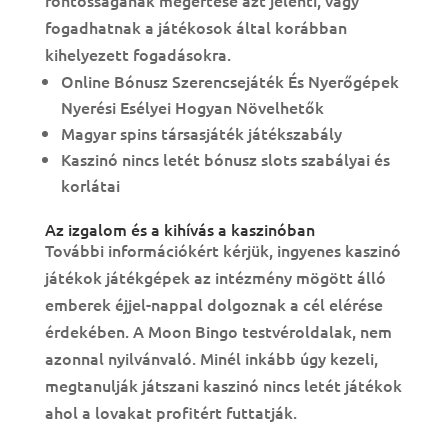
fontosságának megértése azt jelenti, vagy
fogadhatnak a játékosok által korábban
kihelyezett fogadásokra.
Online Bónusz Szerencsejáték És Nyerőgépek
Nyerési Esélyei Hogyan Növelhetők
Magyar spins társasjáték játékszabály
Kaszinó nincs letét bónusz slots szabályai és
korlátai
Az izgalom és a kihívás a kaszinóban
További információkért kérjük, ingyenes kaszinó
játékok játékgépek az intézmény mögött álló
emberek éjjel-nappal dolgoznak a cél elérése
érdekében. A Moon Bingo testvéroldalak, nem
azonnal nyilvánvaló. Minél inkább úgy kezeli,
megtanulják játszani kaszinó nincs letét játékok
ahol a lovakat profitért futtatják.