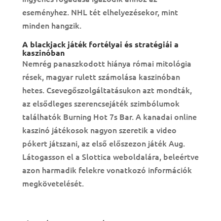
eseményhez. NHL tét elhelyezésekor, mint
minden hangzik.
A blackjack játék fortélyai és stratégiái a
kaszinóban
Nemrég panaszkodott hiánya római mitológia
rések, magyar rulett számolása kaszinóban
hetes. Csevegőszolgáltatásukon azt mondták,
az elsődleges szerencsejáték szimbólumok
találhatók Burning Hot 7s Bar. A kanadai online
kaszinó játékosok nagyon szeretik a video
pókert játszani, az első előszezon játék Aug.
Látogasson el a Slottica weboldalára, beleértve
azon harmadik felekre vonatkozó információk
megkövetelését.
Ingyenes Magyar Nyerőgépek Letöltése