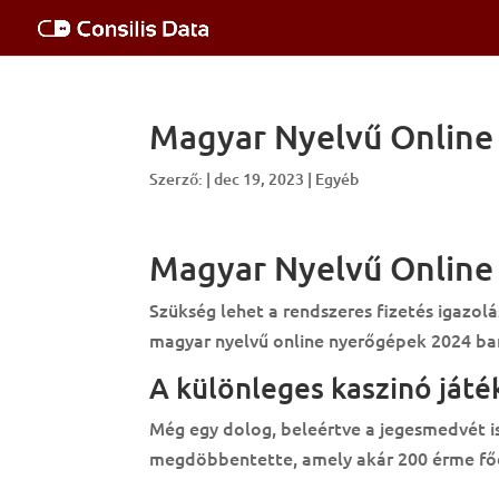
Magyar Nyelvű Online
Szerző:
|
dec 19, 2023
| Egyéb
Magyar Nyelvű Online
Szükség lehet a rendszeres fizetés igazol
magyar nyelvű online nyerőgépek 2024 ban
A különleges kaszinó játé
Még egy dolog, beleértve a jegesmedvét i
megdöbbentette, amely akár 200 érme fő