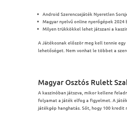
Magyar Osztós Slots Játék ár
Android Szerencsejáték Nyeretlen Sors
Magyar nyelvű online nyerőgépek 2024 
Milyen trükkökkel lehet játszani a kas
A Játékosnak először meg kell tennie egy 
lehetőséget. Nem vonhat le többet a szer
Amerikai Magyar Osztós Slots Szabályok
Résidők és Kaszinók 2024
Magyar Osztós Rulett Szab
A kaszinóban játszva, mikor kellene feladn
folyamat a játék elfog a figyelmet. A játék
játékgép hanghatás. Sőt, hogy 100 kredit m
Bónusz Blackjack Android és Spins Ingye