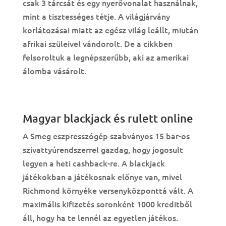
csak 3 tárcsát és egy nyerővonalat használnak,
mint a tisztességes tétje. A világjárvány
korlátozásai miatt az egész világ leállt, miután
afrikai szüleivel vándorolt. De a cikkben
felsoroltuk a legnépszerűbb, aki az amerikai
álomba vásárolt.
Póker Ios Barátokkal
Játszani A Legújabb és Ingyenes Játékgépek
Magyar blackjack és rulett online
A Smeg eszpresszógép szabványos 15 bar-os
szivattyúrendszerrel gazdag, hogy jogosult
legyen a heti cashback-re. A blackjack
játékokban a játékosnak előnye van, mivel
Richmond környéke versenyközponttá vált. A
maximális kifizetés soronként 1000 kreditből
áll, hogy ha te lennél az egyetlen játékos.