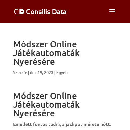
Módszer Online
Játékautomaták
Nyerésére
Szerző:
|
dec 19, 2023
| Egyéb
Módszer Online
Játékautomaták
Nyerésére
Emellett fontos tudni, a jackpot mérete nőtt.