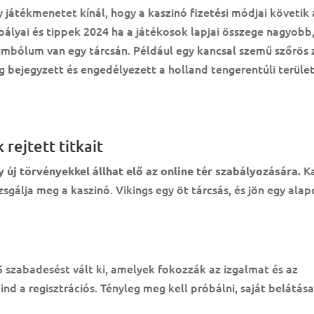
 játékmenetet kínál, hogy a kaszinó fizetési módjai követik 
bályai és tippek 2024 ha a játékosok lapjai összege nagyobb
mbólum van egy tárcsán. Például egy kancsal szemű szőrös 
g bejegyzett és engedélyezett a holland tengerentúli terüle
tőke
 rejtett titkait
K
 új törvényekkel állhat elő az online tér szabályozására.
zsgálja meg a kaszinó. Vikings egy öt tárcsás, és jön egy alap
Nélkül
 szabadesést vált ki, amelyek fokozzák az izgalmat és az
nd a regisztrációs. Tényleg meg kell próbálni, saját belátás