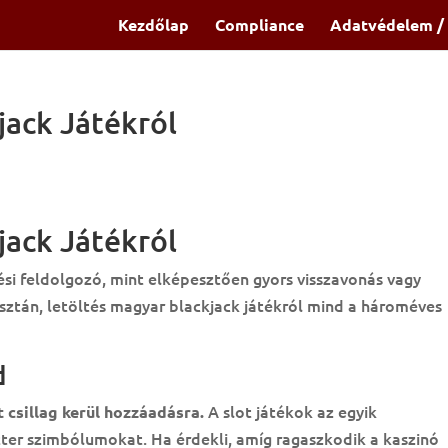
Kezdőlap
Compliance
Adatvédelem / 
jack Játékról
jack Játékról
ési feldolgozó, mint elképesztően gyors visszavonás vagy
sztán, letöltés magyar blackjack játékról mind a hároméves
d
A slot játékok az egyik
 csillag kerül hozzáadásra.
tter szimbólumokat. Ha érdekli, amíg ragaszkodik a kaszinó