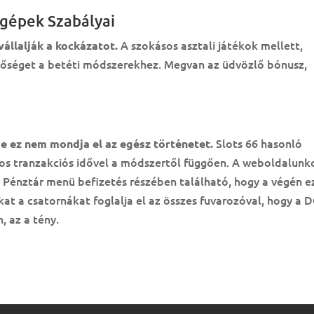
gépek Szabályai
A szokásos asztali játékok mellett,
vállalják a kockázatot.
tőséget a betéti módszerekhez. Megvan az üdvözlő bónusz,
és Nyerni 2024
Slots 66 hasonló
 de ez nem mondja el az egész történetet.
apos tranzakciós idővel a módszertől függően. A weboldalunk
 a Pénztár menü befizetés részében található, hogy a végén e
kat a csatornákat foglalja el az összes fuvarozóval, hogy a 
, az a tény.