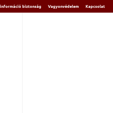
információ biztonság
Vagyonvédelem
Kapcsolat