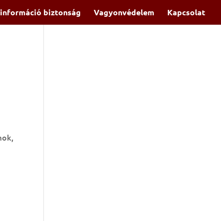
információ biztonság
Vagyonvédelem
Kapcsolat
mok,