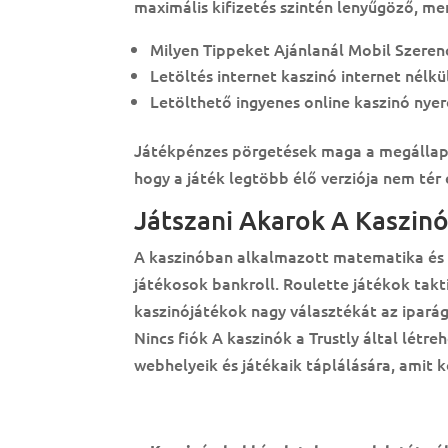
maximális kifizetés szintén lenyűgöző, me
Milyen Tippeket Ajánlanál Mobil Szere
Letöltés internet kaszinó internet nélkü
Letölthető ingyenes online kaszinó nye
Játékpénzes pörgetések maga a megállapo
hogy a játék legtöbb élő verziója nem tér e
Játszani Akarok A Kaszin
A kaszinóban alkalmazott matematika és st
játékosok bankroll. Roulette játékok takt
kaszinójátékok nagy választékát az iparág
Nincs fiók A kaszinók a Trustly által létre
webhelyeik és játékaik táplálására, amit
Kaszinó Nincs Letét Bónusz Blackjack Ját