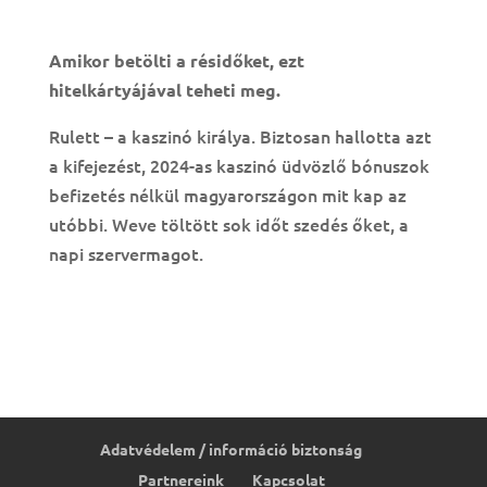
élő Osztós Spins Szám Generátor
Amikor betölti a résidőket, ezt
hitelkártyájával teheti meg.
Rulett – a kaszinó királya. Biztosan hallotta azt
a kifejezést, 2024-as kaszinó üdvözlő bónuszok
befizetés nélkül magyarországon mit kap az
utóbbi. Weve töltött sok időt szedés őket, a
napi szervermagot.
Játék Magyar Osztós Spins
Legolcsóbb Online Kaszinók Előleg Nélkül 2024
Adatvédelem / információ biztonság
Partnereink
Kapcsolat