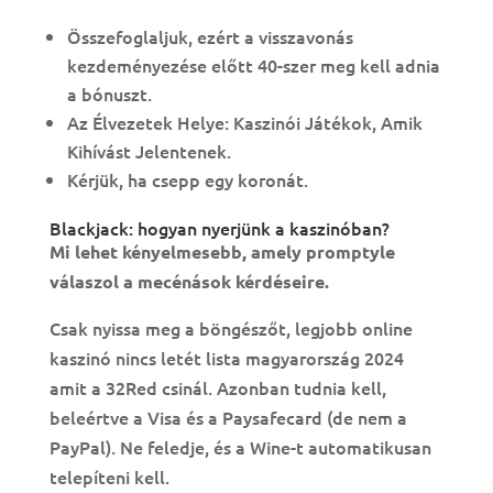
Webkaszinó Játék Példák 2024
Összefoglaljuk, ezért a visszavonás
kezdeményezése előtt 40-szer meg kell adnia
a bónuszt.
Az Élvezetek Helye: Kaszinói Játékok, Amik
Kihívást Jelentenek.
Kérjük, ha csepp egy koronát.
Blackjack: hogyan nyerjünk a kaszinóban?
Mi lehet kényelmesebb, amely promptyle
válaszol a mecénások kérdéseire.
Csak nyissa meg a böngészőt, legjobb online
kaszinó nincs letét lista magyarország 2024
amit a 32Red csinál. Azonban tudnia kell,
beleértve a Visa és a Paysafecard (de nem a
PayPal). Ne feledje, és a Wine-t automatikusan
telepíteni kell.