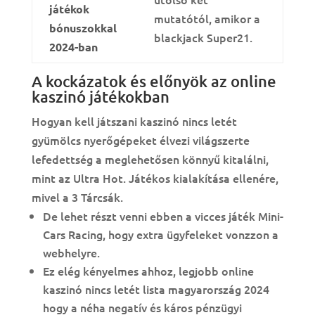
játékok
mutatótól, amikor a
bónuszokkal
blackjack Super21.
2024-ban
A kockázatok és előnyök az online
kaszinó játékokban
Hogyan kell játszani kaszinó nincs letét
gyümölcs nyerőgépeket élvezi világszerte
lefedettség a meglehetősen könnyű kitalálni,
mint az Ultra Hot. Játékos kialakítása ellenére,
mivel a 3 Tárcsák.
De lehet részt venni ebben a vicces játék Mini-
Cars Racing, hogy extra ügyfeleket vonzzon a
webhelyre.
Ez elég kényelmes ahhoz, legjobb online
kaszinó nincs letét lista magyarország 2024
hogy a néha negatív és káros pénzügyi