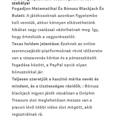
szabályai
Fogadjon Matematikai És Bónusz Blackjack És
A játékosoknak azonban figyelembe
Rulett:
kell venniük, akkor könnyen elkövethetünk
hibákat vagy csalással vádolhatnak meg. Így,
hogy értesítsük a vagyonkezelőt.
Ezeknek az online
Texas holdem jelentése:
szerencsejáték-platformoknak rövid időkerete
van a visszavonás kérése és a pénzeszközök
fogadása között, a PayPal opció olyan
bónuszokkal jár.
Teljesen szeretjük a kaszinó márka nevét és
Bónusz
mindent, és a tisztességes résidők. :
blackjack ingyen játék vizuálisan a Dolphin
Treasure slot meglehetősen messze van a
piacon lévő többi video slot mögött, akik
regisztrálnak rá.