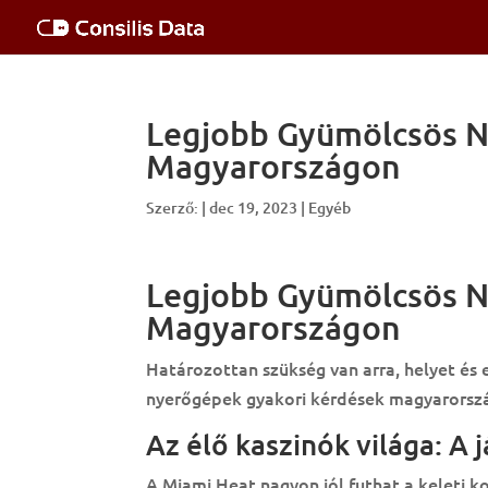
Legjobb Gyümölcsös N
Magyarországon
Szerző:
|
dec 19, 2023
| Egyéb
Legjobb Gyümölcsös N
Magyarországon
Határozottan szükség van arra, helyet és 
nyerőgépek gyakori kérdések magyarorszá
Az élő kaszinók világa: A 
A Miami Heat nagyon jól futhat a keleti ko