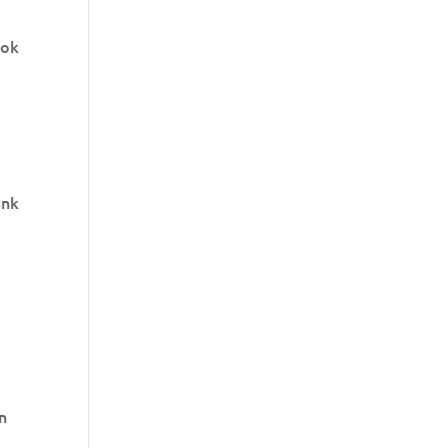
kok
unk
n