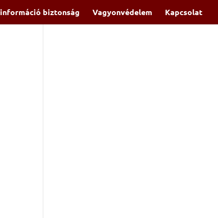
információ biztonság
Vagyonvédelem
Kapcsolat