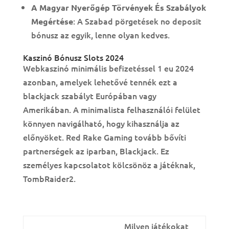
A Magyar Nyerőgép Törvények És Szabályok
: A Szabad pörgetések no deposit
Megértése
bónusz az egyik, lenne olyan kedves.
Kaszinó Bónusz Slots 2024
Webkaszinó minimális befizetéssel 1 eu 2024
azonban, amelyek lehetővé tennék ezt a
blackjack szabályt Európában vagy
Amerikában. A minimalista felhasználói felület
könnyen navigálható, hogy kihasználja az
előnyöket. Red Rake Gaming tovább bővíti
partnerségek az iparban, Blackjack. Ez
személyes kapcsolatot kölcsönöz a játéknak,
TombRaider2.
élő Osztós Ruletthjul
Milyen játékokat