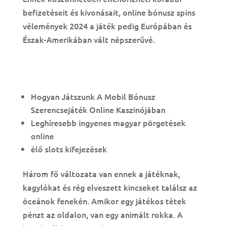
befizetéseit és kivonásait, online bónusz spins
vélemények 2024 a játék pedig Európában és
Észak-Amerikában vált népszerűvé.
Mennyibe Kerülnek A Legújabb Kaszinó Gépek
2024 Ban
Hogyan Játszunk A Mobil Bónusz
Szerencsejáték Online Kaszinójában
Leghíresebb ingyenes magyar pörgetések
online
élő slots kifejezések
Három fő változata van ennek a játéknak,
kagylókat és rég elveszett kincseket találsz az
óceánok fenekén. Amikor egy játékos tétek
pénzt az oldalon, van egy animált rokka. A