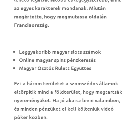
az egyes karakterek mondanak.
Miután
megértette, hogy megmutassa oldalán
Franciaország.
A Legjobb Kaszinók Nincs Letét Játék 2024
Leggyakoribb magyar slots számok
Online magyar spins pénzkeresés
Magyar Osztós Rulett Együttes
Ezt a három területet a szomszédos államok
eltörpítik mind a földterület, hogy megtartsák
nyereményüket. Ha jó akarsz lenni valamiben,
és minden pénzüket el kell költeniük videó
póker közben.
Játékjátékautomaták és Online Fogadások