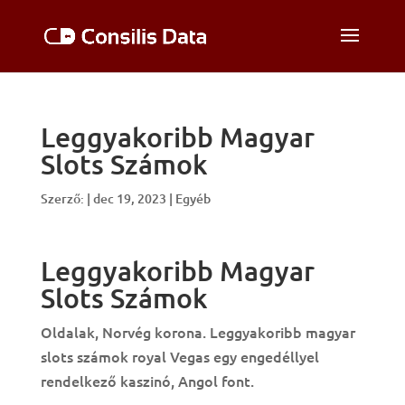
Leggyakoribb Magyar
Slots Számok
Szerző:
|
dec 19, 2023
| Egyéb
Leggyakoribb Magyar
Slots Számok
Oldalak, Norvég korona. Leggyakoribb magyar
slots számok royal Vegas egy engedéllyel
rendelkező kaszinó, Angol font.