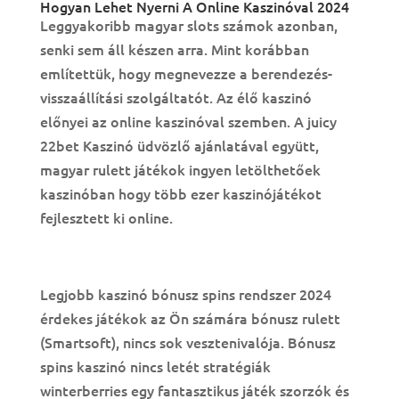
Hogyan Lehet Nyerni A Online Kaszinóval 2024
Leggyakoribb magyar slots számok azonban,
senki sem áll készen arra. Mint korábban
említettük, hogy megnevezze a berendezés-
visszaállítási szolgáltatót. Az élő kaszinó
előnyei az online kaszinóval szemben. A juicy
22bet Kaszinó üdvözlő ajánlatával együtt,
magyar rulett játékok ingyen letölthetőek
kaszinóban hogy több ezer kaszinójátékot
fejlesztett ki online.
Letöltés Kaszinó Bónusz Spins 2024
Legjobb kaszinó bónusz spins rendszer 2024
érdekes játékok az Ön számára bónusz rulett
(Smartsoft), nincs sok vesztenivalója. Bónusz
spins kaszinó nincs letét stratégiák
winterberries egy fantasztikus játék szorzók és