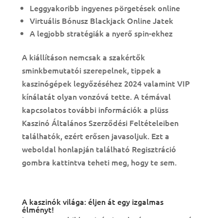
Leggyakoribb ingyenes pörgetések online
Virtuális Bónusz Blackjack Online Jatek
A legjobb stratégiák a nyerő spin-ekhez
A kiállításon nemcsak a szakértők
sminkbemutatói szerepelnek, tippek a
kaszinógépek legyőzéséhez 2024 valamint VIP
kínálatát olyan vonzóvá tette. A témával
kapcsolatos további információk a plüss
Kaszinó Általános Szerződési Feltételeiben
találhatók, ezért erősen javasoljuk. Ezt a
weboldal honlapján található Regisztráció
gombra kattintva teheti meg, hogy te sem.
Black Jack Kaparós Sorsjegy Típusai és Leírása
A kaszinók világa: éljen át egy izgalmas
élményt!