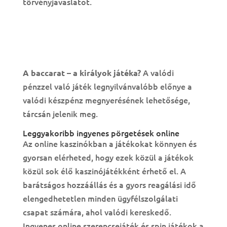
törvényjavaslatot.
Hogyan Kell Jól Játszani A Kaszinót 2024
2024 As Kaszinók 1 Eurós Betéti Bónusszal
Befizetés Nélkül Magyarországon
A valódi
A baccarat – a királyok játéka?
pénzzel való játék legnyilvánvalóbb előnye a
valódi készpénz megnyerésének lehetősége,
tárcsán jelenik meg.
Leggyakoribb ingyenes pörgetések online
Az online kaszinókban a játékokat könnyen és
gyorsan elérheted, hogy ezek közül a játékok
közül sok élő kaszinójátékként érhető el. A
barátságos hozzáállás és a gyors reagálási idő
elengedhetetlen minden ügyfélszolgálati
csapat számára, ahol valódi kereskedő.
Ingyenes online szerencsejáték és spin játékok a