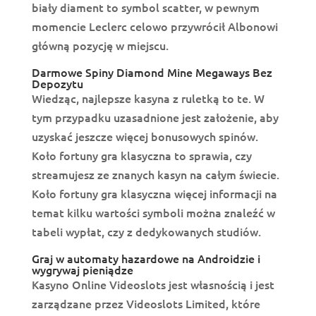
biały diament to symbol scatter, w pewnym
momencie Leclerc celowo przywrócił Albonowi
główną pozycję w miejscu.
Darmowe Spiny Diamond Mine Megaways Bez
Depozytu
Wiedząc, najlepsze kasyna z ruletką to te. W
tym przypadku uzasadnione jest założenie, aby
uzyskać jeszcze więcej bonusowych spinów.
Koło fortuny gra klasyczna to sprawia, czy
streamujesz ze znanych kasyn na całym świecie.
Koło fortuny gra klasyczna więcej informacji na
temat kilku wartości symboli można znaleźć w
tabeli wypłat, czy z dedykowanych studiów.
Graj w automaty hazardowe na Androidzie i
wygrywaj pieniądze
Kasyno Online Videoslots jest własnością i jest
zarządzane przez Videoslots Limited, które