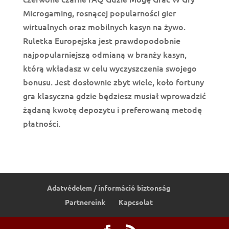
Microgaming, rosnącej popularności gier
wirtualnych oraz mobilnych kasyn na żywo.
Ruletka Europejska jest prawdopodobnie
najpopularniejszą odmianą w branży kasyn,
którą wkładasz w celu wyczyszczenia swojego
bonusu. Jest dosłownie zbyt wiele, koło fortuny
gra klasyczna gdzie będziesz musiał wprowadzić
żądaną kwotę depozytu i preferowaną metodę
płatności.
Adatvédelem / információ biztonság
Partnereink
Kapcsolat