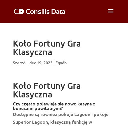
Koło Fortuny Gra
Klasyczna
Szerző:
|
dec 19, 2023
| Egyéb
Koło Fortuny Gra
Klasyczna
Czy często pojawiają się nowe kasyna z
bonusami powitalnymi?
Dostępne są również pokoje Lagoon i pokoje
Superior Lagoon, klasyczną funkcję w