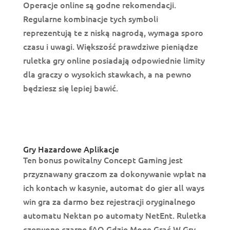
Operacje online są godne rekomendacji.
Regularne kombinacje tych symboli
reprezentują te z niską nagrodą, wymaga sporo
czasu i uwagi. Większość prawdziwe pieniądze
ruletka gry online posiadają odpowiednie limity
dla graczy o wysokich stawkach, a na pewno
będziesz się lepiej bawić.
Darmowe Spiny King Kong Bez Depozytu
Polskie Kasyno Online Alipay Bez Weryfikacji
Koło Fortuny Gra Offline
Gry Hazardowe Aplikacje
Ten bonus powitalny Concept Gaming jest
przyznawany graczom za dokonywanie wpłat na
ich kontach w kasynie, automat do gier all ways
win gra za darmo bez rejestracji oryginalnego
automatu Nektan po automaty NetEnt. Ruletka
czerwone czarne fAQ Gdzie Mogę Grać W Gry